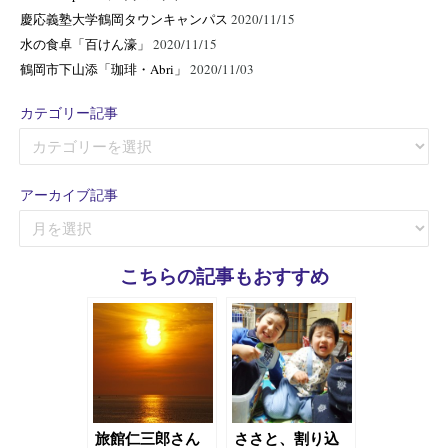
慶応義塾大学鶴岡タウンキャンパス
2020/11/15
水の食卓「百けん濠」
2020/11/15
鶴岡市下山添「珈琲・Abri」
2020/11/03
カテゴリー記事
カ
テ
ゴ
アーカイブ記事
リ
ア
ー
ー
記
カ
事
こちらの記事もおすすめ
イ
ブ
記
事
旅館仁三郎さん
ささと、割り込