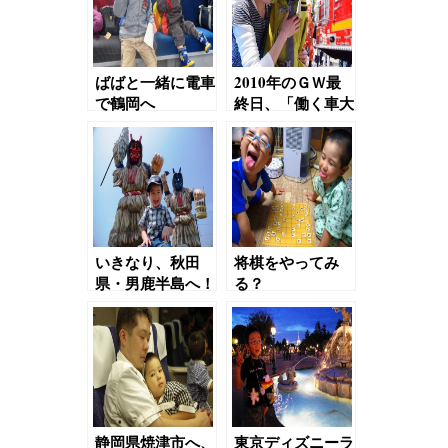
ばばと一緒に電車
2010年のＧＷ最
で鶴岡へ
終日、「働く車大
集合」の巻②
いきなり、秋田
将棋をやってみ
県・男鹿半島へ！
る？
静岡県焼津市へ、
東京ディズニーラ