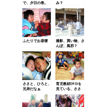
で、夕日の巻。
み？
ふたりでお昼寝
撮影、買い物、さ
んぽ、風邪？
ささと、ひろと、
育児教材DVDを
兄弟だなぁ
見ている、ささ
と、ひろと