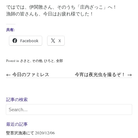
ではでは、伊関敦さん、そのうち「庄内ざっこ」へ！
漁師の皆さんも、今日はお疲れ様でした！
共有:
Facebook
X
Posted in
ささと
,
その他
,
ひろと
,
全部
Post
←
今日のファミレス
今宵は夜光虫を撮るぞ！
→
navigation
記事の検索
最近の記事
堅苔沢漁港にて
2020/12/06