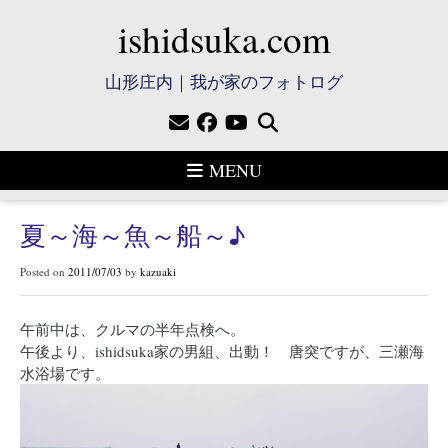
ishidsuka.com
山形庄内｜我が家のフォトログ
MENU
夏～海～魚～船～♪
Posted on
2011/07/03
by
kazuaki
午前中は、クルマの半年点検へ。
午後より、ishidsuka家の男組、出動！ 唐突ですが、三瀬海
水浴場です。