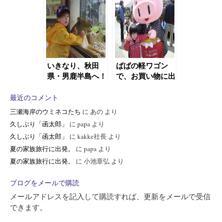
いきなり、秋田
ばばの軽ワゴン
県・男鹿半島へ！
で、お買い物に出
（２日目）
動。
最近のコメント
三瀬海岸のウミネコたち
に
あの
より
久しぶり「函太郎」
に
papa
より
久しぶり「函太郎」
に
kakke社長
より
夏の家族旅行に出発。
に
papa
より
夏の家族旅行に出発。
に
小池章弘
より
ブログをメールで購読
メールアドレスを記入して購読すれば、更新をメールで受信
できます。