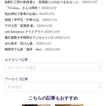
旅館仁三郎の刺身盛り、居酒屋ココのおつまみセット。
2020/11/27
「7-Colors」さん10周年！
2020/11/22
気比神社で新車のお祓い
2020/11/22
情熱！琴平荘「中華そば」
2020/11/21
下川七窪「居酒屋 雀」
2020/11/20
cafe threepeace テイクアウト
2020/11/18
慶応義塾大学鶴岡タウンキャンパス
2020/11/15
水の食卓「百けん濠」
2020/11/15
鶴岡市下山添「珈琲・Abri」
2020/11/03
カテゴリー記事
カ
テ
ゴ
アーカイブ記事
リ
ア
ー
ー
記
カ
事
こちらの記事もおすすめ
イ
ブ