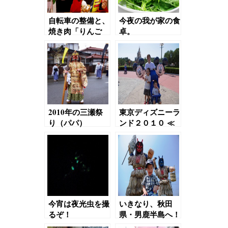
自転車の整備と、
今夜の我が家の食
焼き肉「りんご
卓。
苑」。
2010年の三瀬祭
東京ディズニーラ
り（パパ）
ンド２０１０ ≪
前編≫
今宵は夜光虫を撮
いきなり、秋田
るぞ！
県・男鹿半島へ！