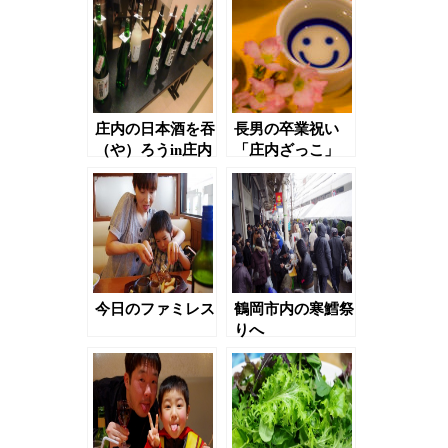
記
事
庄内の日本酒を吞
長男の卒業祝い
（や）ろうin庄内
「庄内ざっこ」
ざっこ
今日のファミレス
鶴岡市内の寒鱈祭
りへ