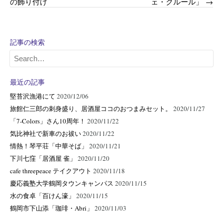
の飾り付け
ェ・クルール」
→
navigation
記事の検索
最近の記事
堅苔沢漁港にて
2020/12/06
旅館仁三郎の刺身盛り、居酒屋ココのおつまみセット。
2020/11/27
「7-Colors」さん10周年！
2020/11/22
気比神社で新車のお祓い
2020/11/22
情熱！琴平荘「中華そば」
2020/11/21
下川七窪「居酒屋 雀」
2020/11/20
cafe threepeace テイクアウト
2020/11/18
慶応義塾大学鶴岡タウンキャンパス
2020/11/15
水の食卓「百けん濠」
2020/11/15
鶴岡市下山添「珈琲・Abri」
2020/11/03