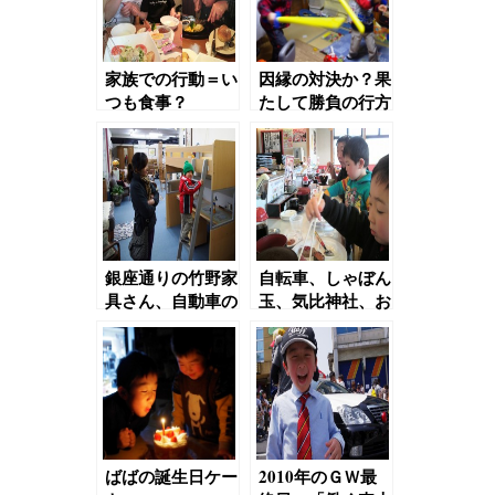
家族での行動＝い
因縁の対決か？果
つも食事？
たして勝負の行方
は！？
銀座通りの竹野家
自転車、しゃぼん
具さん、自動車の
玉、気比神社、お
リサイクルショッ
寿司、庄農らん展
プへ
（７）
ばばの誕生日ケー
2010年のＧＷ最