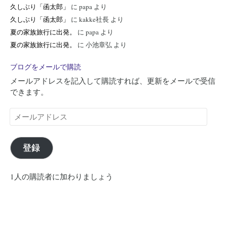
久しぶり「函太郎」
に
papa
より
久しぶり「函太郎」
に
kakke社長
より
夏の家族旅行に出発。
に
papa
より
夏の家族旅行に出発。
に
小池章弘
より
ブログをメールで購読
メールアドレスを記入して購読すれば、更新をメールで受信
できます。
メ
ー
ル
ア
登録
ド
レ
1人の購読者に加わりましょう
ス