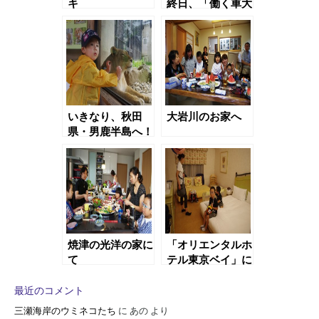
キ
終日、「働く車大
集合」の巻③
いきなり、秋田
大岩川のお家へ
県・男鹿半島へ！
（２日目）
焼津の光洋の家に
「オリエンタルホ
て
テル東京ベイ」に
て
最近のコメント
三瀬海岸のウミネコたち
に
あの
より