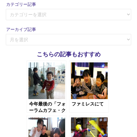
カテゴリー記事
カ
テ
ゴ
アーカイブ記事
リ
ア
ー
ー
記
カ
事
こちらの記事もおすすめ
イ
ブ
記
事
今年最後の「フォ
ファミレスにて
ーラムカフェ・ク
ルール」