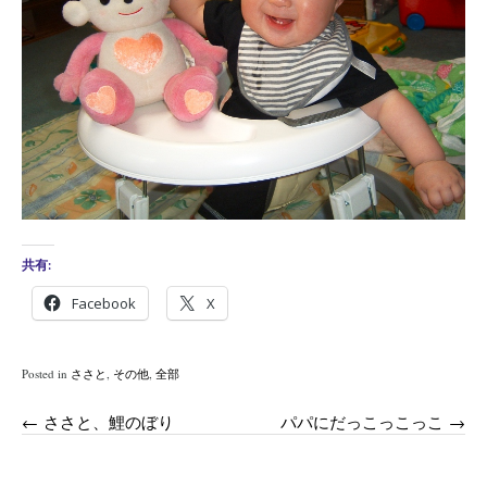
共有:
Facebook
X
Posted in
ささと
,
その他
,
全部
Post
←
ささと、鯉のぼり
パパにだっこっこっこ
→
navigation