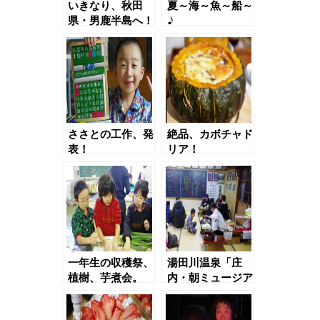
いきなり、秋田
夏～海～魚～船～
県・男鹿半島へ！
♪
（２日目）
ささとの工作、発
絶品、カボチャド
表！
リア！
一年生の収穫祭、
湯田川温泉「庄
植樹、芋煮会。
内・朝ミュージア
ム」＃03