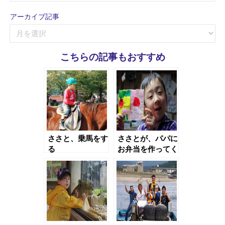
ゴ
アーカイブ記事
リ
ア
ー
ー
記
カ
事
こちらの記事もおすすめ
イ
ブ
記
事
ささと、乗馬をす
ささとが、パパに
る
お弁当を作ってく
れた