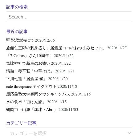
記事の検索
最近の記事
堅苔沢漁港にて
2020/12/06
旅館仁三郎の刺身盛り、居酒屋ココのおつまみセット。
2020/11/27
「7-Colors」さん10周年！
2020/11/22
気比神社で新車のお祓い
2020/11/22
情熱！琴平荘「中華そば」
2020/11/21
下川七窪「居酒屋 雀」
2020/11/20
cafe threepeace テイクアウト
2020/11/18
慶応義塾大学鶴岡タウンキャンパス
2020/11/15
水の食卓「百けん濠」
2020/11/15
鶴岡市下山添「珈琲・Abri」
2020/11/03
カテゴリー記事
カ
テ