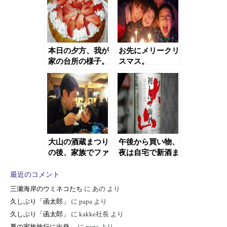
本日の夕方、我が
お先にメリークリ
家の台所の様子。
スマス。
大山の酒蔵まつり
午後から買い物、
の後、家族でファ
夜は自宅で新酒ま
ミレス。
つり（爆）
最近のコメント
三瀬海岸のウミネコたち
に
あの
より
久しぶり「函太郎」
に
papa
より
久しぶり「函太郎」
に
kakke社長
より
夏の家族旅行に出発。
に
papa
より