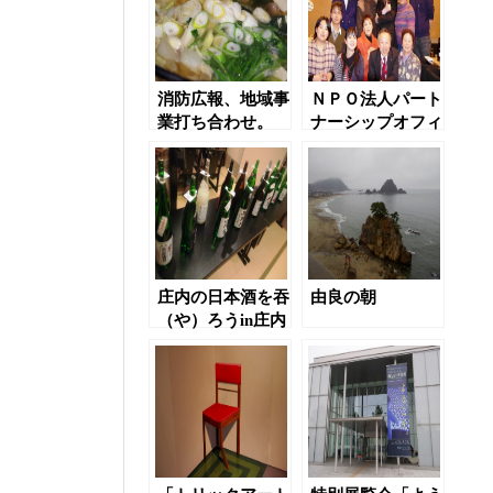
消防広報、地域事
ＮＰＯ法人パート
業打ち合わせ。
ナーシップオフィ
ス新年会
庄内の日本酒を吞
由良の朝
（や）ろうin庄内
ざっこ