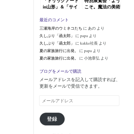
「トリックアート
特別展覧会「よう
in山形」＆「サイ
こそ。魔法の美術
ゼリヤ」
館」
最近のコメント
三瀬海岸のウミネコたち
に
あの
より
久しぶり「函太郎」
に
papa
より
久しぶり「函太郎」
に
kakke社長
より
夏の家族旅行に出発。
に
papa
より
夏の家族旅行に出発。
に
小池章弘
より
ブログをメールで購読
メールアドレスを記入して購読すれば、
更新をメールで受信できます。
メ
ー
ル
ア
登録
ド
レ