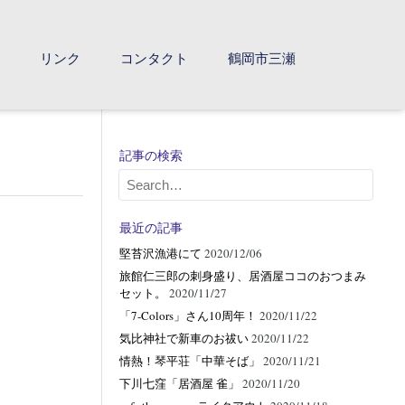
て
リンク
コンタクト
鶴岡市三瀬
記事の検索
最近の記事
堅苔沢漁港にて
2020/12/06
旅館仁三郎の刺身盛り、居酒屋ココのおつまみ
セット。
2020/11/27
「7-Colors」さん10周年！
2020/11/22
気比神社で新車のお祓い
2020/11/22
情熱！琴平荘「中華そば」
2020/11/21
下川七窪「居酒屋 雀」
2020/11/20