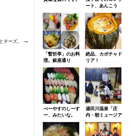
ート、あんこう
汁。
ンとチーズ。
→
「暫忻亭」のお料
絶品、カボチャド
理。銀座通り
リア！
「COCOLO」
べーやすのしーす
湯田川温泉「庄
ー、みたいな。
内・朝ミュージア
ム」＃03