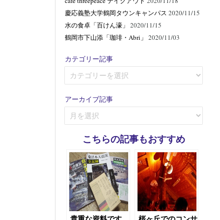
cafe threepeace テイクアウト
2020/11/18
慶応義塾大学鶴岡タウンキャンパス
2020/11/15
水の食卓「百けん濠」
2020/11/15
鶴岡市下山添「珈琲・Abri」
2020/11/03
カテゴリー記事
カ
テ
ゴ
アーカイブ記事
リ
ア
ー
ー
記
カ
事
こちらの記事もおすすめ
イ
ブ
記
事
貴重な資料です。
桜ヶ丘でのコンサ