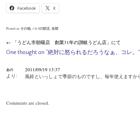
Facebook
X
Posted in
その他
,
パパの部活
,
全部
Post
←
「うどん市朝暘店 創業31年の讃岐うどん店」にて
navigation
One thought on “
絶対に怒られるだろうなぁ、コレ。
”
2011/09/19 13:37
あの
より:
風鈴といっしょで季節のものですし、毎年使えますか
Comments are closed.