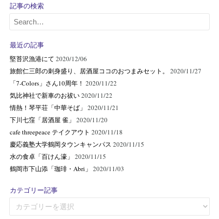
記事の検索
最近の記事
堅苔沢漁港にて
2020/12/06
旅館仁三郎の刺身盛り、居酒屋ココのおつまみセット。
2020/11/27
「7-Colors」さん10周年！
2020/11/22
気比神社で新車のお祓い
2020/11/22
情熱！琴平荘「中華そば」
2020/11/21
下川七窪「居酒屋 雀」
2020/11/20
cafe threepeace テイクアウト
2020/11/18
慶応義塾大学鶴岡タウンキャンパス
2020/11/15
水の食卓「百けん濠」
2020/11/15
鶴岡市下山添「珈琲・Abri」
2020/11/03
カテゴリー記事
カ
テ