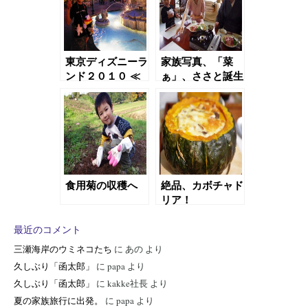
東京ディズニーラ
家族写真、「菜
ンド２０１０ ≪
ぁ」、ささと誕生
後編≫
日
食用菊の収穫へ
絶品、カボチャド
リア！
最近のコメント
三瀬海岸のウミネコたち
に
あの
より
久しぶり「函太郎」
に
papa
より
久しぶり「函太郎」
に
kakke社長
より
夏の家族旅行に出発。
に
papa
より