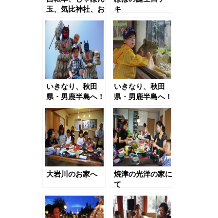
玉、気比神社、お
キ
寿司、庄農らん展
（７）
いきなり、秋田
いきなり、秋田
県・男鹿半島へ！
県・男鹿半島へ！
（２日目）
大岩川のお家へ
焼津の光洋の家に
て