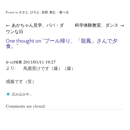
Posted in
ささと
,
ひろと
,
全部
,
飲む・食べる
Post
←
あかちゃん見学、パパ・ダ
科学体験教室、ダンス
→
ウンな日
navigation
One thought on “
プール帰り、「龍鳳」さんで夕
食。
”
2011/01/11 19:27
かっけ社長
より:
馬鹿受けです（爆）（爆）
感服です（笑）
読み込み中…
Comments are closed.