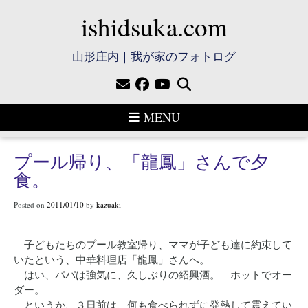
ishidsuka.com
山形庄内｜我が家のフォトログ
MENU
プール帰り、「龍鳳」さんで夕
食。
Posted on
2011/01/10
by
kazuaki
子どもたちのプール教室帰り、ママが子ども達に約束して
いたという、中華料理店「龍鳳」さんへ。
はい、パパは強気に、久しぶりの紹興酒。 ホットでオー
ダー。
というか、３日前は、何も食べられずに発熱して震えてい