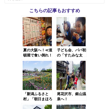
ー
記
カ
事
こちらの記事もおすすめ
イ
ブ
記
事
夏の大阪へ！≪道
子ども会、パパ初
頓堀で食い倒れ！
の「すたみな太
≫
郎」訪問！
「新潟ふるさと
尾花沢市、銀山温
村」「朝日まほろ
泉へ！
ば温泉」にて