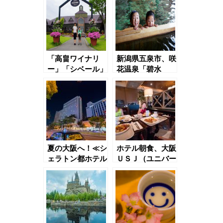
「高畠ワイナリ
新潟県五泉市、咲
ー」「シベール」
花温泉「碧水
荘」。
夏の大阪へ！≪シ
ホテル朝食、大阪
ェラトン都ホテル
ＵＳＪ（ユニバー
大阪≫
サル・スタジオ・
ジャパン）へ！！