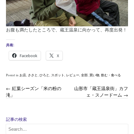
お腹も満たしたところで、蔵王温泉に向かって、再度出発！
共有:
Facebook
X
Posted in
お店
,
ささと
,
ひろと
,
スポット
,
レビュー
,
全部
,
買い物
,
飲む・食べる
Post
←
紅葉シーズン「米の粉の
山形市「蔵王温泉街」カフ
滝」
ェ・スノードーム
→
navigation
記事の検索