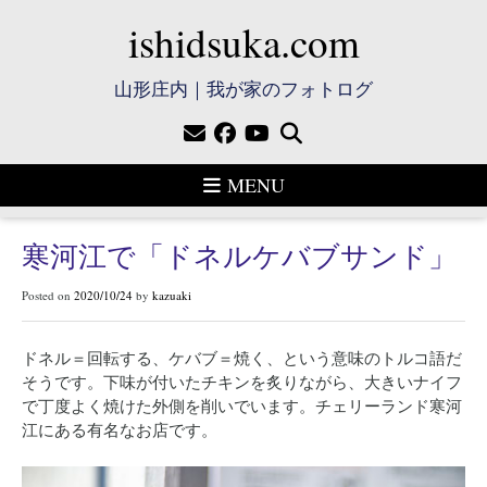
ishidsuka.com
山形庄内｜我が家のフォトログ
MENU
寒河江で「ドネルケバブサンド」
Posted on
2020/10/24
by
kazuaki
ドネル＝回転する、ケバブ＝焼く、という意味のトルコ語だ
そうです。下味が付いたチキンを炙りながら、大きいナイフ
で丁度よく焼けた外側を削いでいます。チェリーランド寒河
江にある有名なお店です。