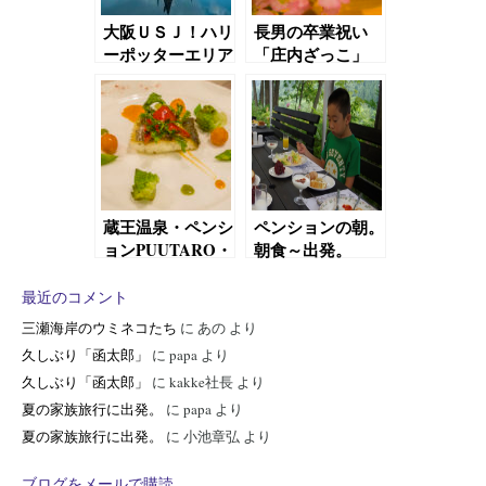
大阪ＵＳＪ！ハリ
長男の卒業祝い
ーポッターエリア
「庄内ざっこ」
にて
蔵王温泉・ペンシ
ペンションの朝。
ョンPUUTARO・
朝食～出発。
フレンチコース
ディナー
最近のコメント
三瀬海岸のウミネコたち
に
あの
より
久しぶり「函太郎」
に
papa
より
久しぶり「函太郎」
に
kakke社長
より
夏の家族旅行に出発。
に
papa
より
夏の家族旅行に出発。
に
小池章弘
より
ブログをメールで購読