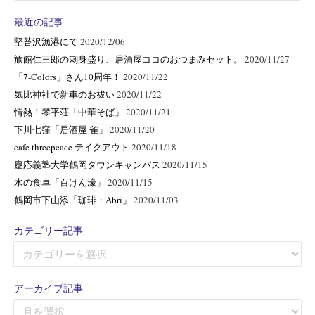
最近の記事
堅苔沢漁港にて
2020/12/06
旅館仁三郎の刺身盛り、居酒屋ココのおつまみセット。
2020/11/27
「7-Colors」さん10周年！
2020/11/22
気比神社で新車のお祓い
2020/11/22
情熱！琴平荘「中華そば」
2020/11/21
下川七窪「居酒屋 雀」
2020/11/20
cafe threepeace テイクアウト
2020/11/18
慶応義塾大学鶴岡タウンキャンパス
2020/11/15
水の食卓「百けん濠」
2020/11/15
鶴岡市下山添「珈琲・Abri」
2020/11/03
カテゴリー記事
カ
テ
ゴ
アーカイブ記事
リ
ア
ー