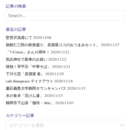
記事の検索
最近の記事
堅苔沢漁港にて
2020/12/06
旅館仁三郎の刺身盛り、居酒屋ココのおつまみセット。
2020/11/27
「7-Colors」さん10周年！
2020/11/22
気比神社で新車のお祓い
2020/11/22
情熱！琴平荘「中華そば」
2020/11/21
下川七窪「居酒屋 雀」
2020/11/20
cafe threepeace テイクアウト
2020/11/18
慶応義塾大学鶴岡タウンキャンパス
2020/11/15
水の食卓「百けん濠」
2020/11/15
鶴岡市下山添「珈琲・Abri」
2020/11/03
カテゴリー記事
カ
テ