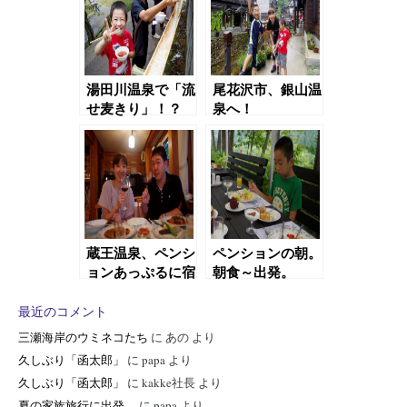
湯田川温泉で「流
尾花沢市、銀山温
せ麦きり」！？
泉へ！
蔵王温泉、ペンシ
ペンションの朝。
ョンあっぷるに宿
朝食～出発。
泊。
最近のコメント
三瀬海岸のウミネコたち
に
あの
より
久しぶり「函太郎」
に
papa
より
久しぶり「函太郎」
に
kakke社長
より
夏の家族旅行に出発。
に
papa
より