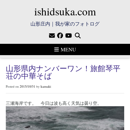
ishidsuka.com
山形庄内｜我が家のフォトログ
MENU
山形県内ナンバーワン！旅館琴平
荘の中華そば
Posted on
2015/10/31
by
kazuaki
三瀬海岸です。 今日は波も高く天気は曇り空。