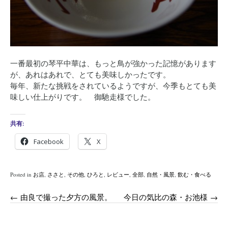
一番最初の琴平中華は、もっと鳥が強かった記憶があります
が、あれはあれで、とても美味しかったです。
毎年、新たな挑戦をされているようですが、今季もとても美
味しい仕上がりです。 御馳走様でした。
共有:
Facebook
X
Posted in
お店
,
ささと
,
その他
,
ひろと
,
レビュー
,
全部
,
自然・風景
,
飲む・食べる
Post
←
由良で撮った夕方の風景。
今日の気比の森・お池様
→
navigation