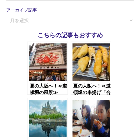
ゴ
アーカイブ記事
リ
ア
ー
ー
記
カ
事
こちらの記事もおすすめ
イ
ブ
記
事
夏の大阪へ！≪道
夏の大阪へ！≪道
頓堀の風景≫
頓堀の串揚げ「合
格や」≫