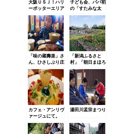
大阪ＵＳＪ！ハリ
子ども会、パパ初
ーポッターエリア
の「すたみな太
にて
郎」訪問！
「味の蔵壽楽」さ
「新潟ふるさと
ん、ひさしぶり庄
村」「朝日まほろ
内観光物産館へ。
ば温泉」にて
カフェ・アンリヴ
湯田川孟宗まつり
ァージュにて。