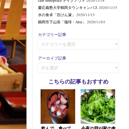
cafe threepeace テイクアウト
2020/11/18
慶応義塾大学鶴岡タウンキャンパス
2020/11/15
水の食卓「百けん濠」
2020/11/15
鶴岡市下山添「珈琲・Abri」
2020/11/03
カテゴリー記事
カ
テ
ゴ
アーカイブ記事
リ
ア
ー
ー
記
カ
事
こちらの記事もおすすめ
イ
ブ
記
事
飲んで、食べて、
今夜の我が家の食