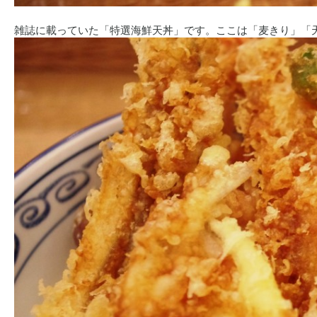
雑誌に載っていた「特選海鮮天丼」です。ここは「麦きり」「