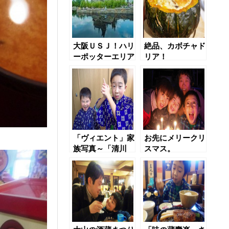
大阪ＵＳＪ！ハリ
絶品、カボチャド
ーポッターエリア
リア！
にて
「ヴィエント」家
お先にメリークリ
族写真～「清川
スマス。
屋」