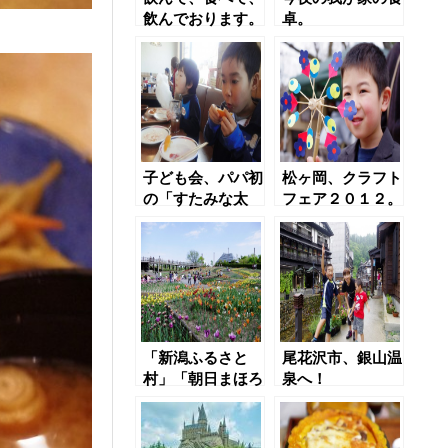
飲んでおります。
卓。
子ども会、パパ初
松ヶ岡、クラフト
の「すたみな太
フェア２０１２。
郎」訪問！
「新潟ふるさと
尾花沢市、銀山温
村」「朝日まほろ
泉へ！
ば温泉」にて