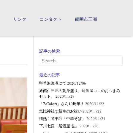
て
リンク
コンタクト
鶴岡市三瀬
記事の検索
最近の記事
堅苔沢漁港にて
2020/12/06
旅館仁三郎の刺身盛り、居酒屋ココのおつまみ
セット。
2020/11/27
「7-Colors」さん10周年！
2020/11/22
気比神社で新車のお祓い
2020/11/22
情熱！琴平荘「中華そば」
2020/11/21
下川七窪「居酒屋 雀」
2020/11/20