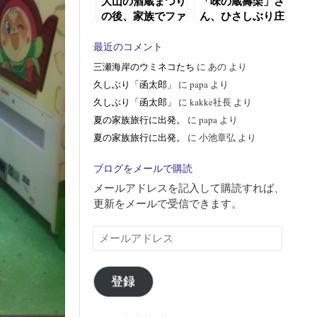
大山の酒蔵まつり
「味の蔵壽楽」さ
の後、家族でファ
ん、ひさしぶり庄
ミレス。
内観光物産館へ。
最近のコメント
三瀬海岸のウミネコたち
に
あの
より
久しぶり「函太郎」
に
papa
より
久しぶり「函太郎」
に
kakke社長
より
夏の家族旅行に出発。
に
papa
より
夏の家族旅行に出発。
に
小池章弘
より
ブログをメールで購読
メールアドレスを記入して購読すれば、
更新をメールで受信できます。
メ
ー
ル
ア
登録
ド
レ