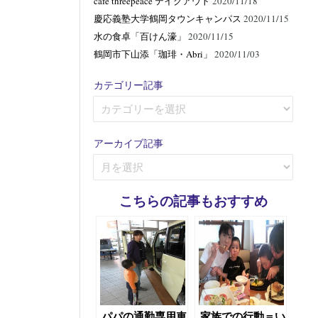
cafe threepeace テイクアウト
2020/11/18
慶応義塾大学鶴岡タウンキャンパス
2020/11/15
水の食卓「百けん濠」
2020/11/15
鶴岡市下山添「珈琲・Abri」
2020/11/03
カテゴリー記事
カ
テ
ゴ
アーカイブ記事
リ
ア
ー
ー
記
カ
事
こちらの記事もおすすめ
イ
ブ
記
事
パパの通勤専用車
家族での行動＝い