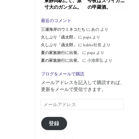
東静岡駅にて、原
今夜はズワイガニ
寸大のガンダム。
の甲羅酒。
最近のコメント
三瀬海岸のウミネコたち
に
あの
より
久しぶり「函太郎」
に
papa
より
久しぶり「函太郎」
に
kakke社長
より
夏の家族旅行に出発。
に
papa
より
夏の家族旅行に出発。
に
小池章弘
より
ブログをメールで購読
メールアドレスを記入して購読すれば、
更新をメールで受信できます。
メ
ー
ル
ア
登録
ド
レ