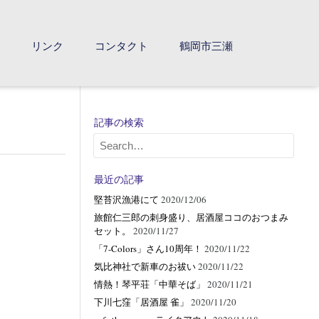
て
リンク
コンタクト
鶴岡市三瀬
記事の検索
最近の記事
堅苔沢漁港にて
2020/12/06
旅館仁三郎の刺身盛り、居酒屋ココのおつまみ
セット。
2020/11/27
「7-Colors」さん10周年！
2020/11/22
気比神社で新車のお祓い
2020/11/22
情熱！琴平荘「中華そば」
2020/11/21
下川七窪「居酒屋 雀」
2020/11/20