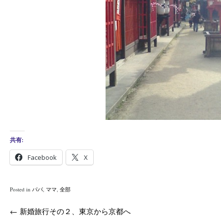
共有:
Facebook
X
Posted in
パパ
,
ママ
,
全部
Post
←
新婚旅行その２、東京から京都へ