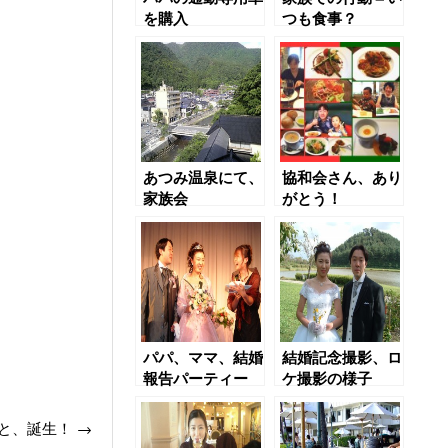
を購入
つも食事？
あつみ温泉にて、
協和会さん、あり
家族会
がとう！
パパ、ママ、結婚
結婚記念撮影、ロ
報告パーティー
ケ撮影の様子
と、誕生！
→