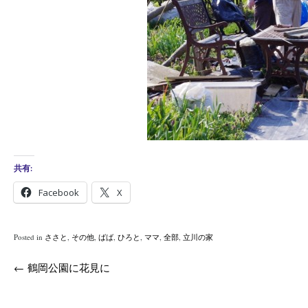
共有:
Facebook
X
Posted in
ささと
,
その他
,
ばば
,
ひろと
,
ママ
,
全部
,
立川の家
Post
←
鶴岡公園に花見に
navigation