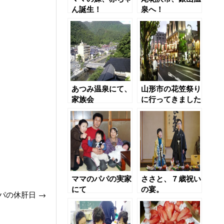
ん誕生！
泉へ！
あつみ温泉にて、
山形市の花笠祭り
家族会
に行ってきました
ママのパパの実家
ささと、７歳祝い
にて
の宴。
パの休肝日
→