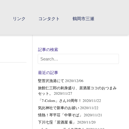
て
リンク
コンタクト
鶴岡市三瀬
記事の検索
最近の記事
堅苔沢漁港にて
2020/12/06
旅館仁三郎の刺身盛り、居酒屋ココのおつまみ
セット。
2020/11/27
「7-Colors」さん10周年！
2020/11/22
気比神社で新車のお祓い
2020/11/22
情熱！琴平荘「中華そば」
2020/11/21
下川七窪「居酒屋 雀」
2020/11/20