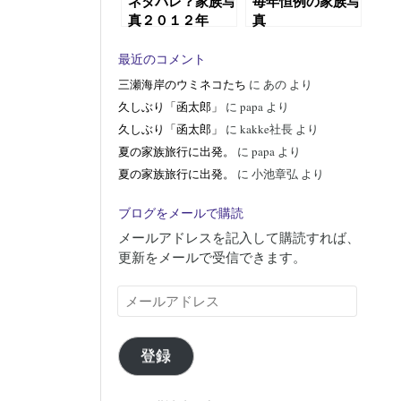
ネタバレ？家族写
毎年恒例の家族写
真２０１２年
真
最近のコメント
三瀬海岸のウミネコたち
に
あの
より
久しぶり「函太郎」
に
papa
より
久しぶり「函太郎」
に
kakke社長
より
夏の家族旅行に出発。
に
papa
より
夏の家族旅行に出発。
に
小池章弘
より
ブログをメールで購読
メールアドレスを記入して購読すれば、
更新をメールで受信できます。
メ
ー
ル
ア
登録
ド
レ