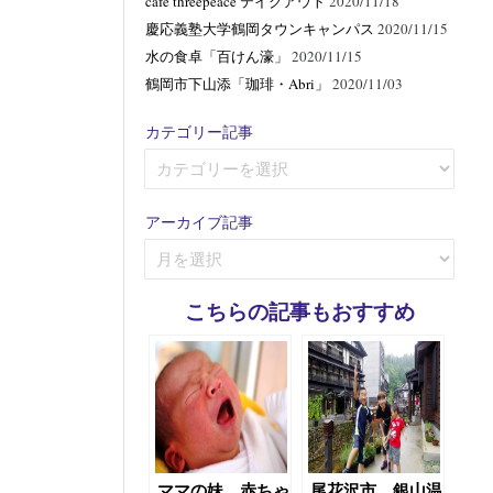
cafe threepeace テイクアウト
2020/11/18
慶応義塾大学鶴岡タウンキャンパス
2020/11/15
水の食卓「百けん濠」
2020/11/15
鶴岡市下山添「珈琲・Abri」
2020/11/03
カテゴリー記事
カ
テ
ゴ
アーカイブ記事
リ
ア
ー
ー
記
カ
事
こちらの記事もおすすめ
イ
ブ
記
事
ママの妹、赤ちゃ
尾花沢市、銀山温