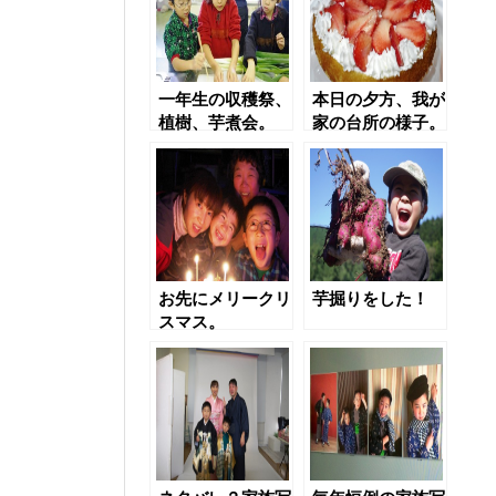
一年生の収穫祭、
本日の夕方、我が
植樹、芋煮会。
家の台所の様子。
お先にメリークリ
芋掘りをした！
スマス。